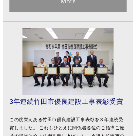
More
3年連続竹田市優良建設工事表彰受賞
この度栄えある竹田市優良建設工事表彰を３年連続受
賞しました。 これもひとえに関係者各位のご指導ご鞭
撻の賜物と心より御礼申し上げます。 今後も竹田市の